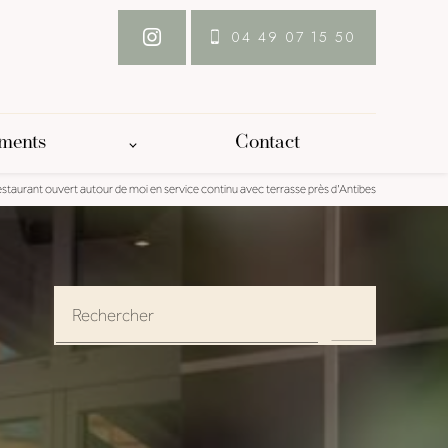
04 49 07 15 50
ements
Contact
staurant ouvert autour de moi en service continu avec terrasse près d'Antibes
Rechercher