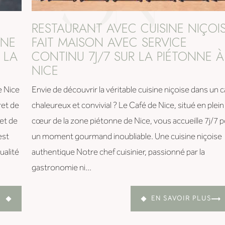
RESTAURANT AVEC CUISINE NIÇOI
INE
FAIT MAISON AVEC SERVICE
 LA
CONTINU 7J/7 SUR LA PIÉTONNE À
NICE
e Nice
Envie de découvrir la véritable cuisine niçoise dans un 
ret de
chaleureux et convivial ? Le Café de Nice, situé en plein
ret de
cœur de la zone piétonne de Nice, vous accueille 7j/7 
est
un moment gourmand inoubliable. Une cuisine niçoise
ualité
authentique Notre chef cuisinier, passionné par la
gastronomie ni...
EN SAVOIR PLUS