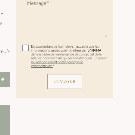
Message*
en
Le
En soumettant ce formulaire, j'accepte que les
 œufs
informations saisies soient traitées par
SNIRINA
dans le cadre de ma demande de contact et de la
relation commerciale qui peut en découler.
En savoir
plus en consultant notre politique de
confidentialité.
*