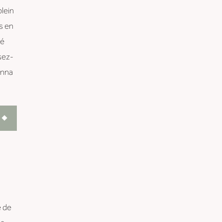
plein
s en
ué
sez-
anna
 de