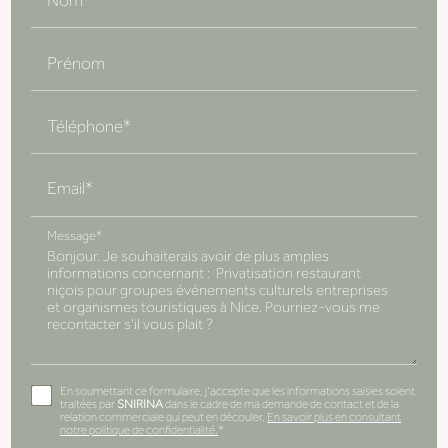
Nom*
Prénom
Téléphone*
Email*
Message*
En soumettant ce formulaire, j'accepte que les informations saisies soient
traitées par
SNIRINA
dans le cadre de ma demande de contact et de la
relation commerciale qui peut en découler.
En savoir plus en consultant
notre politique de confidentialité.
*