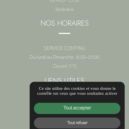
04 49 07 15 50
Itinéraire
NOS HORAIRES
SERVICE CONTINU
Du lundi au Dimanche : 8:30–23:00
Ouvert 7/7j
LIENS UTILES
Ce site utilise des cookies et vous donne le
contrôle sur ceux que vous souhaitez activer
Autour de nous
Tout accepter
Informations complémentaires
Mentions légales
Tout refuser