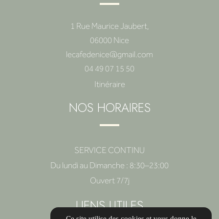
1 Rue Maurice Jaubert,
06000 Nice
lecafedenice@gmail.com
04 49 07 15 50
Itinéraire
NOS HORAIRES
SERVICE CONTINU
Du lundi au Dimanche : 8:30–23:00
Ouvert 7/7j
LIENS UTILES
Ce site utilise des cookies et vous donne le