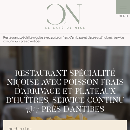
Panneau de gestion des cookies
Restaurant spécialité niçoise avec poisson frais d'arrivage et plateaux d'huîtres, service
continu 7j/7 près d'Antibes
RESTAURANT SPÉCIALITÉ
NIÇOISE AVEC POISSON FRAIS
D'ARRIVAGE ET PLATEAUX
D'HUÎTRES, SERVICE CONTINU
7J/7 PRÈS D'ANTIBES
Rechercher