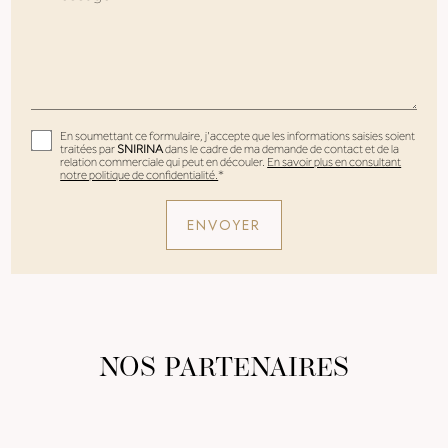
En soumettant ce formulaire, j'accepte que les informations saisies soient
traitées par
SNIRINA
dans le cadre de ma demande de contact et de la
relation commerciale qui peut en découler.
En savoir plus en consultant
notre politique de confidentialité.
*
NOS PARTENAIRES