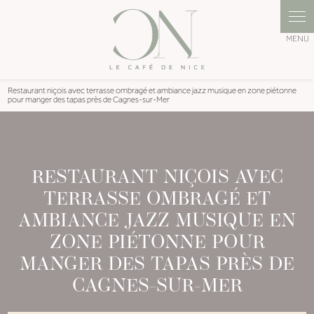
Panneau de gestion des cookies
Restaurant niçois avec terrasse ombragé et ambiance jazz musique en zone piétonne
pour manger des tapas près de Cagnes-sur-Mer
RESTAURANT NIÇOIS AVEC
TERRASSE OMBRAGÉ ET
AMBIANCE JAZZ MUSIQUE EN
ZONE PIÉTONNE POUR
MANGER DES TAPAS PRÈS DE
CAGNES-SUR-MER