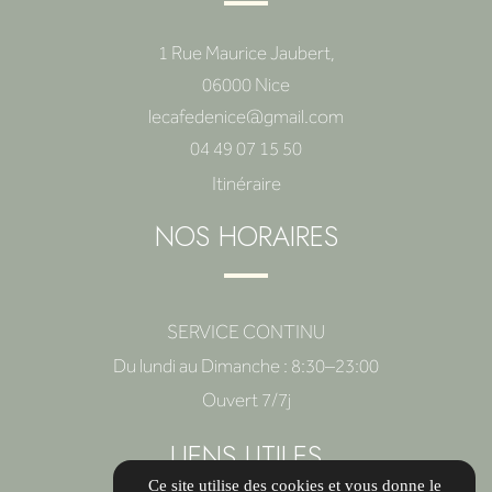
1 Rue Maurice Jaubert,
06000 Nice
lecafedenice@gmail.com
04 49 07 15 50
Itinéraire
NOS HORAIRES
SERVICE CONTINU
Du lundi au Dimanche : 8:30–23:00
Ouvert 7/7j
LIENS UTILES
Ce site utilise des cookies et vous donne le