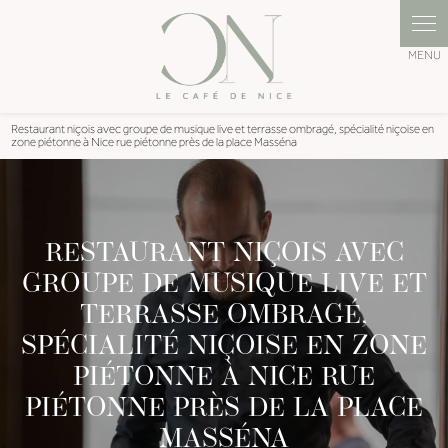
Panneau de gestion des cookies
Restaurant niçois avec groupe de musique live et terrasse ombragé, spécialité niçoise en
zone piétonne à Nice rue piétonne près de la place Masséna
RESTAURANT NIÇOIS AVEC
GROUPE DE MUSIQUE LIVE ET
TERRASSE OMBRAGÉ,
SPÉCIALITÉ NIÇOISE EN ZONE
PIÉTONNE À NICE RUE
PIÉTONNE PRÈS DE LA PLACE
MASSÉNA