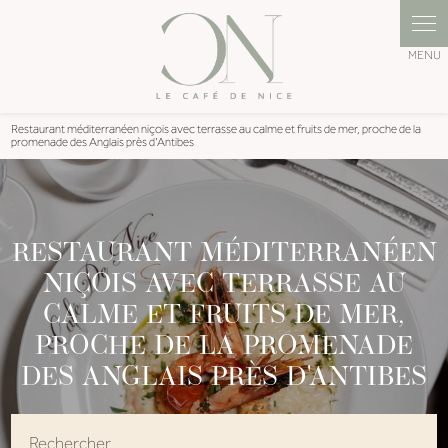
Panneau de gestion des cookies
Restaurant méditerranéen niçois avec terrasse au calme et fruits de mer, proche de la
promenade des Anglais près d'Antibes
RESTAURANT MÉDITERRANÉEN
NIÇOIS AVEC TERRASSE AU
CALME ET FRUITS DE MER,
PROCHE DE LA PROMENADE
DES ANGLAIS PRÈS D'ANTIBES
Rechercher