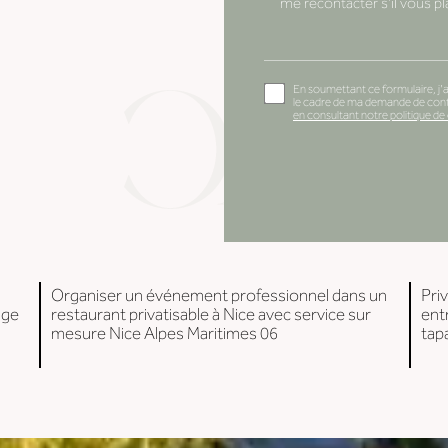
En soumettant ce formulaire, j'a
le cadre de ma demande de conta
en consultant notre politique de 
Organiser un événement professionnel dans un
Pri
age
restaurant privatisable à Nice avec service sur
ent
mesure Nice Alpes Maritimes 06
tap