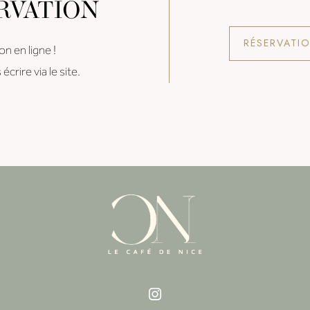
RVATION
RÉSERVATI
n en ligne !
rire via le site.