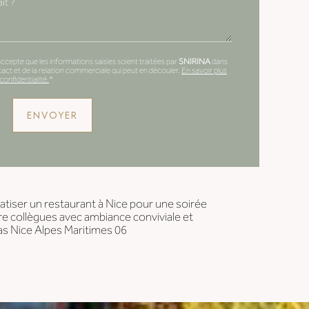
ccepte que les informations saisies soient traitées par
SNIRINA
dans
ct et de la relation commerciale qui peut en découler.
En savoir plus
confidentialité.
*
vatiser un restaurant à Nice pour une soirée
re collègues avec ambiance conviviale et
as Nice Alpes Maritimes 06