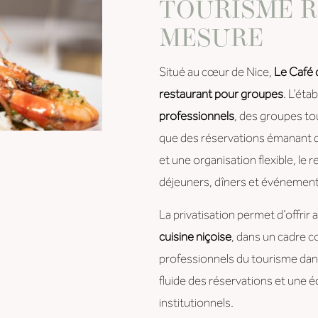
TOURISME R
MESURE
Situé au cœur de Nice,
Le Café 
restaurant pour groupes
. L’ét
professionnels
, des groupes to
que des réservations émanant 
et une organisation flexible, le
déjeuners, dîners et événement
La privatisation permet d’offri
cuisine niçoise
, dans un cadre c
professionnels du tourisme dans
fluide des réservations et une 
institutionnels.